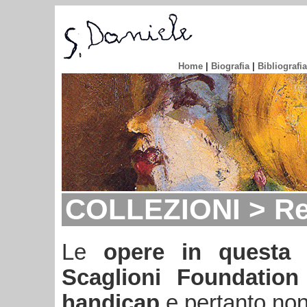
Home
|
Biografia
|
Bibliografia
COLLEZIONI > Re
Le
opere in questa 
Scaglioni Foundation 
handicap
e pertanto non