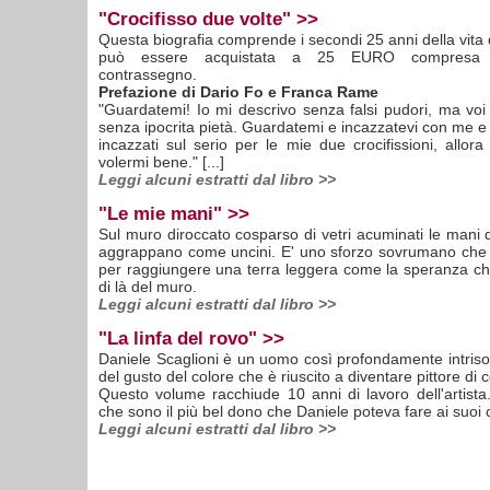
"Crocifisso due volte" >>
Questa biografia comprende i secondi 25 anni della vita de
può essere acquistata a 25 EURO compresa s
contrassegno.
Prefazione di Dario Fo e Franca Rame
"Guardatemi! Io mi descrivo senza falsi pudori, ma vo
senza ipocrita pietà. Guardatemi e incazzatevi con me e 
incazzati sul serio per le mie due crocifissioni, allora 
volermi bene." [...]
Leggi alcuni estratti dal libro >>
"Le mie mani" >>
Sul muro diroccato cosparso di vetri acuminati le mani de
aggrappano come uncini. E' uno sforzo sovrumano che 
per raggiungere una terra leggera come la speranza ch
di là del muro.
Leggi alcuni estratti dal libro >>
"La linfa del rovo" >>
Daniele Scaglioni è un uomo così profondamente intriso
del gusto del colore che è riuscito a diventare pittore di 
Questo volume racchiude 10 anni di lavoro dell'artist
che sono il più bel dono che Daniele poteva fare ai suoi
Leggi alcuni estratti dal libro >>