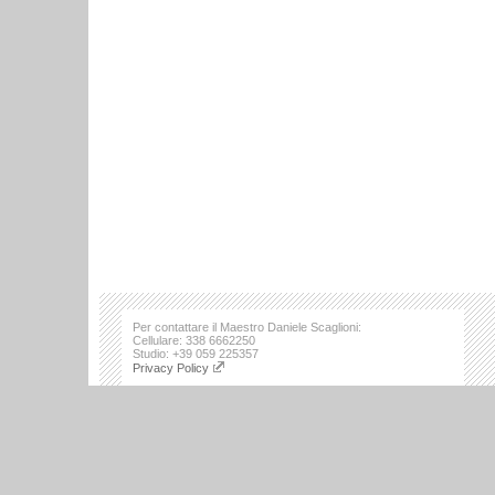
Per contattare il Maestro Daniele Scaglioni:
Cellulare: 338 6662250
Studio: +39 059 225357
Privacy Policy