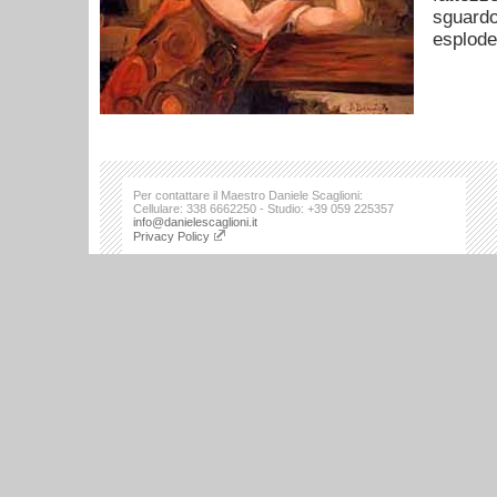
sguardo
esplode
Per contattare il Maestro Daniele Scaglioni:
Cellulare: 338 6662250 - Studio: +39 059 225357
info@danielescaglioni.it
Privacy Policy