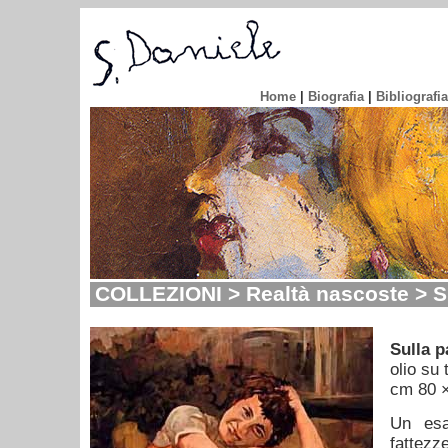
Home
|
Biografia
|
Bibliografia
COLLEZIONI > Realtà nascoste > S
Sulla 
olio su 
cm 80 
Un esa
fattezz