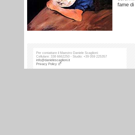
fame di 
Per contattare il Maestro Daniele Scaglioni:
Cellulare: 338 6662250 - Studio: +39 059 225357
info@danielescaglioni.it
Privacy Policy