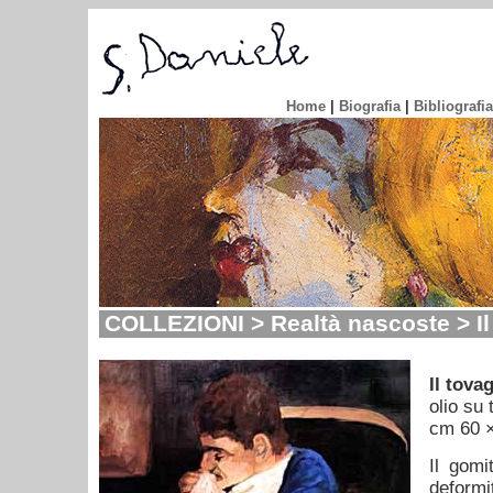
Home
|
Biografia
|
Bibliografia
COLLEZIONI > Realtà nascoste > Il 
Il tova
olio su 
cm 60 
Il gomi
deformi