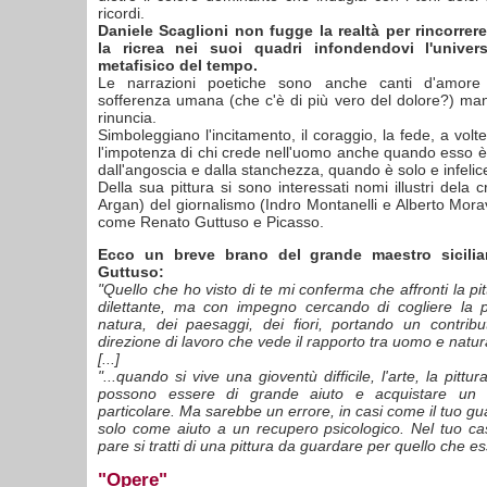
ricordi.
Daniele Scaglioni non fugge la realtà per rincorrer
la ricrea nei suoi quadri infondendovi l'univer
metafisico del tempo.
Le narrazioni poetiche sono anche canti d'amore o
sofferenza umana (che c'è di più vero del dolore?) ma
rinuncia.
Simboleggiano l'incitamento, il coraggio, la fede, a volte
l'impotenza di chi crede nell'uomo anche quando esso è
dall'angoscia e dalla stanchezza, quando è solo e infelic
Della sua pittura si sono interessati nomi illustri dela cr
Argan) del giornalismo (Indro Montanelli e Alberto Moravi
come Renato Guttuso e Picasso.
Ecco un breve brano del grande maestro sicili
Guttuso:
"Quello che ho visto di te mi conferma che affronti la pi
dilettante, ma con impegno cercando di cogliere la p
natura, dei paesaggi, dei fiori, portando un contribu
direzione di lavoro che vede il rapporto tra uomo e natur
[...]
"...quando si vive una gioventù difficile, l'arte, la pittur
possono essere di grande aiuto e acquistare un l
particolare. Ma sarebbe un errore, in casi come il tuo gua
solo come aiuto a un recupero psicologico. Nel tuo cas
pare si tratti di una pittura da guardare per quello che es
"Opere"