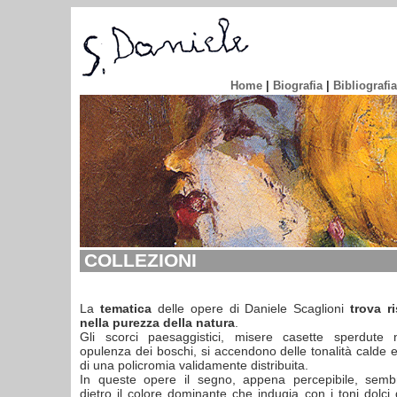
Home
|
Biografia
|
Bibliografia
COLLEZIONI
La
tematica
delle opere di Daniele Scaglioni
trova r
nella purezza della natura
.
Gli scorci paesaggistici, misere casette sperdute 
opulenza dei boschi, si accendono delle tonalità calde 
di una policromia validamente distribuita.
In queste opere il segno, appena percepibile, sembr
dietro il colore dominante che indugia con i toni dolci d