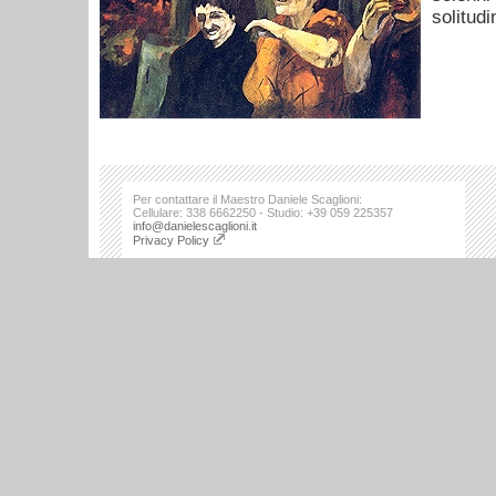
solitudi
Per contattare il Maestro Daniele Scaglioni:
Cellulare: 338 6662250 - Studio: +39 059 225357
info@danielescaglioni.it
Privacy Policy