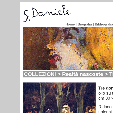
Home
|
Biografia
|
Bibliografia
COLLEZIONI > Realtà nascoste > T
Tre do
olio su 
cm 80 
Ridono a
solenni