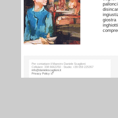
pallon
disinca
ingiusti
giostr
inghiot
compren
Per contattare il Maestro Daniele Scaglioni:
Cellulare: 338 6662250 - Studio: +39 059 225357
info@danielescaglioni.it
Privacy Policy