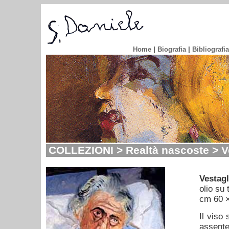
Home
|
Biografia
|
Bibliografia
COLLEZIONI > Realtà nascoste > Ve
Vestagl
olio su 
cm 60 
Il viso 
assente,