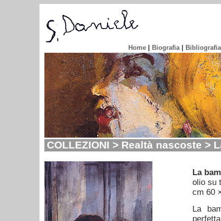
Home
|
Biografia
|
Bibliografia
COLLEZIONI > Realtà nascoste > 
La bam
olio su 
cm 60 
La bam
perfetta