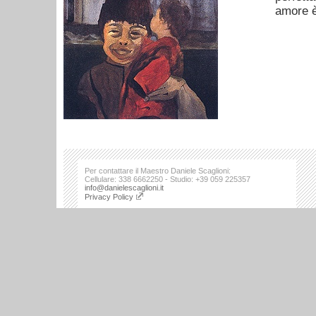
amore è
Per contattare il Maestro Daniele Scaglioni:
Cellulare: 338 6662250 - Studio: +39 059 225357
info@danielescaglioni.it
Privacy Policy