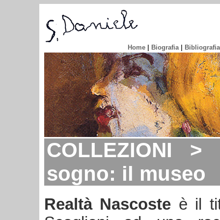
Home
|
Biografia
|
Bibliografia
COLLEZIONI > R
sogno: il museo
Realtà Nascoste
è il t