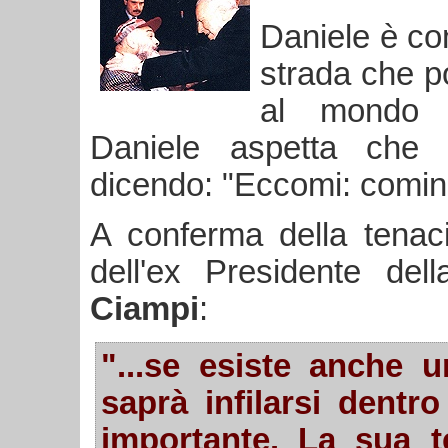
Daniele è con
strada che p
al mondo s
Daniele aspetta che q
dicendo: "Eccomi: comin
A conferma della tenac
dell'ex Presidente de
Ciampi
:
"...se esiste anche 
saprà infilarsi dentr
importante. La sua t