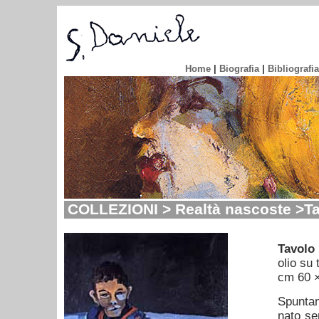
Home
|
Biografia
|
Bibliografia
COLLEZIONI > Realtà nascoste >Ta
Tavolo
olio su 
cm 60 
Spuntan
nato sen