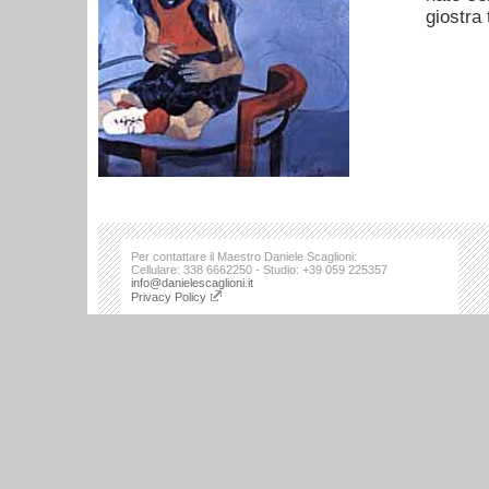
giostra 
Per contattare il Maestro Daniele Scaglioni:
Cellulare: 338 6662250 - Studio: +39 059 225357
info@danielescaglioni.it
Privacy Policy