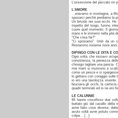
L'ossessione del peccato mi p
L'AMORE
…eravamo in montagna, a Moen
sposarci perché perdiamo la pe
Un brivido nei suoi occhi. Ho v
rispetto del luogo, furono int
cuore quel momento. Il giorno
mano e le immersi nella pila de
"Che cosa fai?"
"Ci sposiamo". Uniti da un s
Restammo insieme nove anni, fi
DIPINGO CON LE DITA E C
Ogni volta che iniziavo un'op
consistenza, la pienezza delle
chirurgo tagliare una pancia. 
mie mani si muovono a scatti
come un pesce e si spargesse 
lo gettavo con coraggio sulle 
io ero una tavolozza vivente: 
bruciava gli occhi, la camicia
quadri terminati ed io ne ero fi
LE CALUNNIE
Mi hanno crocefisso due volt
buttato giù dal cavallo della
avrei fatto cose diverse, dat
avuto soldi avrei potuto corr
colpa… [...]