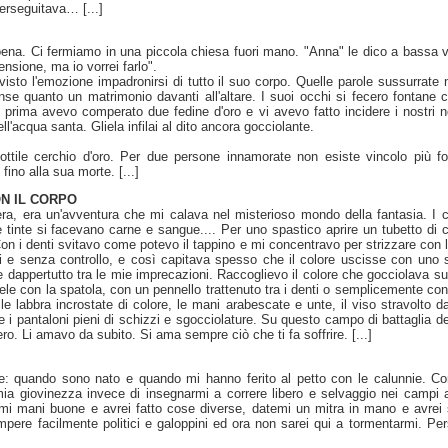
erseguitava… [...]
a. Ci fermiamo in una piccola chiesa fuori mano. "Anna" le dico a bassa 
nsione, ma io vorrei farlo".
isto l'emozione impadronirsi di tutto il suo corpo. Quelle parole sussurrate ne
ense quanto un matrimonio davanti all'altare. I suoi occhi si fecero fontane
 prima avevo comperato due fedine d'oro e vi avevo fatto incidere i nostri n
ll'acqua santa. Gliela infilai al dito ancora gocciolante.
ottile cerchio d'oro. Per due persone innamorate non esiste vincolo più fo
no alla sua morte. [...]
ON IL CORPO
era, era un'avventura che mi calava nel misterioso mondo della fantasia. I co
 tinte si facevano carne e sangue.... Per uno spastico aprire un tubetto di co
Con i denti svitavo come potevo il tappino e mi concentravo per strizzare con l
 e senza controllo, e così capitava spesso che il colore uscisse con uno 
dappertutto tra le mie imprecazioni. Raccoglievo il colore che gocciolava sul
tele con la spatola, con un pennello trattenuto tra i denti o semplicemente con
le labbra incrostate di colore, le mani arabescate e unte, il viso stravolto d
 e i pantaloni pieni di schizzi e sgocciolature. Su questo campo di battaglia 
ero. Li amavo da subito. Si ama sempre ciò che ti fa soffrire. [...]
e: quando sono nato e quando mi hanno ferito al petto con le calunnie. Con
 mia giovinezza invece di insegnarmi a correre libero e selvaggio nei camp
emi mani buone e avrei fatto cose diverse, datemi un mitra in mano e avre
ompere facilmente politici e galoppini ed ora non sarei qui a tormentarmi. P