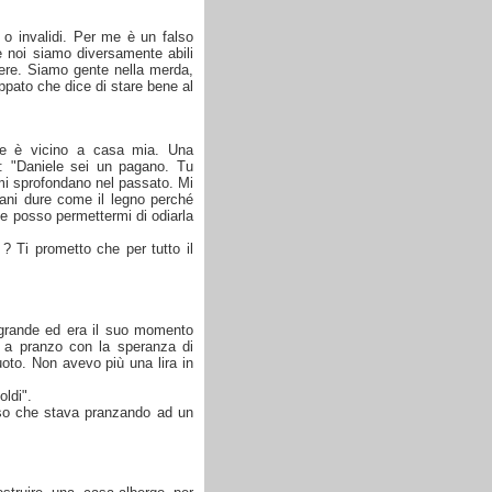
 o invalidi. Per me è un falso
e noi siamo diversamente abili
dere. Siamo gente nella merda,
ppato che dice di stare bene al
che è vicino a casa mia. Una
: "Daniele sei un pagano. Tu
mi sprofondano nel passato. Mi
mani dure come il legno perché
e posso permettermi di odiarla
? Ti prometto che per tutto il
ù grande ed era il suo momento
a a pranzo con la speranza di
uoto. Non avevo più una lira in
oldi".
tuso che stava pranzando ad un