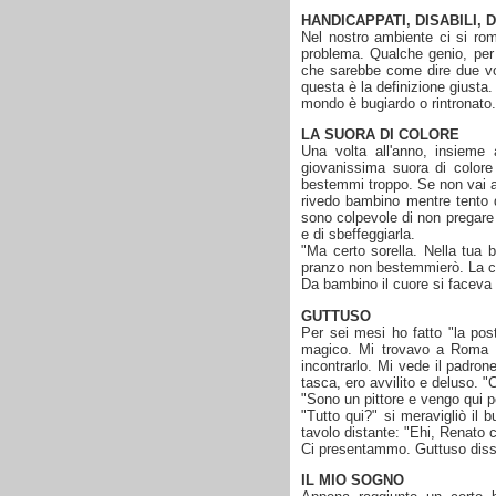
HANDICAPPATI, DISABILI,
Nel nostro ambiente ci si rom
problema. Qualche genio, per 
che sarebbe come dire due vol
questa è la definizione giusta
mondo è bugiardo o rintronato. 
LA SUORA DI COLORE
Una volta all'anno, insieme
giovanissima suora di color
bestemmi troppo. Se non vai a
rivedo bambino mentre tento d
sono colpevole di non pregare
e di sbeffeggiarla.
"Ma certo sorella. Nella tua 
pranzo non bestemmierò. La c
Da bambino il cuore si faceva p
GUTTUSO
Per sei mesi ho fatto "la pos
magico. Mi trovavo a Roma pe
incontrarlo. Mi vede il padron
tasca, ero avvilito e deluso.
"Sono un pittore e vengo qui p
"Tutto qui?" si meravigliò il
tavolo distante: "Ehi, Renato 
Ci presentammo. Guttuso disse
IL MIO SOGNO