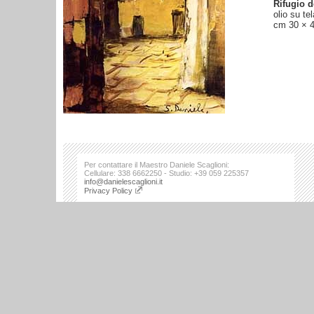
Rifugio d
olio su tel
cm 30 × 
Per contattare il Maestro Daniele Scaglioni:
Cellulare: 338 6662250 - Studio: +39 059 225357
info@danielescaglioni.it
Privacy Policy