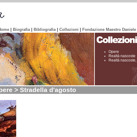
Home
|
Biografia
|
Bibliografia
|
Collezioni
|
Fondazione Maestro Daniele
Opere
Realtà nascoste
Realtà nascoste,
ere > Stradella d'agosto