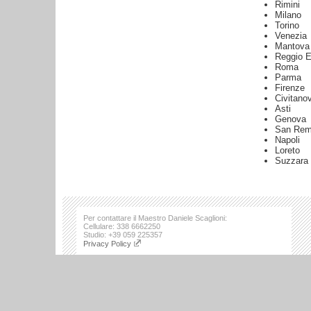
Rimini
Milano
Torino
Venezia
Mantova
Reggio E
Roma
Parma
Firenze
Civitano
Asti
Genova
San Re
Napoli
Loreto
Suzzara
Per contattare il Maestro Daniele Scaglioni:
Cellulare: 338 6662250
Studio: +39 059 225357
Privacy Policy