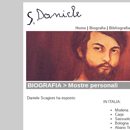
Home
|
Biografia
|
Bibliografia
BIOGRAFIA > Mostre personali
Daniele Scagioni ha esposto:
IN ITALIA:
Modena
Carpi
Sassuol
Bologna
Abano T